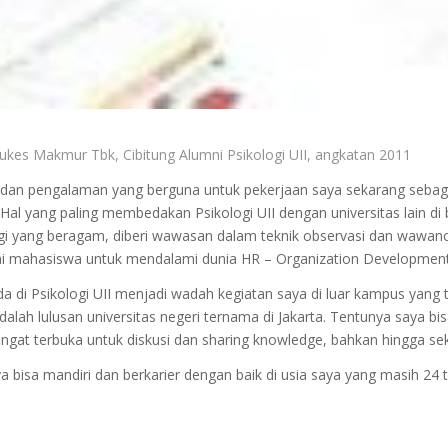
kes Makmur Tbk, Cibitung Alumni Psikologi UII, angkatan 2011
mu dan pengalaman yang berguna untuk pekerjaan saya sekarang sebag
l yang paling membedakan Psikologi UII dengan universitas lain di b
ogi yang beragam, diberi wawasan dalam teknik observasi dan wawanc
ai mahasiswa untuk mendalami dunia HR – Organization Development
 di Psikologi UII menjadi wadah kegiatan saya di luar kampus yang ter
dalah lulusan universitas negeri ternama di Jakarta. Tentunya saya b
angat terbuka untuk diskusi dan sharing knowledge, bahkan hingga se
a bisa mandiri dan berkarier dengan baik di usia saya yang masih 24 t